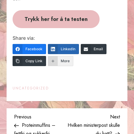
Trykk her for å ta testen
Share via:
Facebook
LinkedIn
Email
Copy Link
More
UNCATEGORIZED
P
Previous
Next
Previous
Next
Post
Post
Proteinmuffins –
Hvilken ministerpost skulle
o
fettfri og sukkerfri
du hatt?